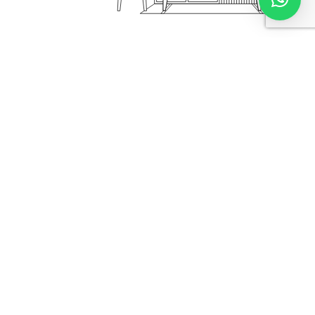
1
1
k
Años de
M2 de arquitectura
Experiencia
diseñados
+
1
+
1
Proyectos
Proyectos
realizados
llave en mano
+
1
Logísticas de compra
y management