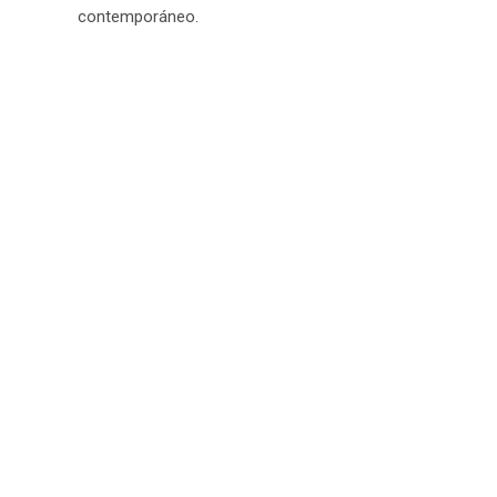
contemporáneo.
Ver más del Fabricante