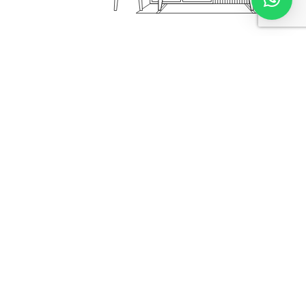
1
1
k
Años de
M2 de arquitectura
Experiencia
diseñados
+
1
+
1
Proyectos
Proyectos
realizados
llave en mano
+
1
Logísticas de compra
y management