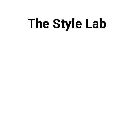
The Style Lab
A cargo de ejecutar la construcción y desarrollo del mismo. 
soluciones constructivas y logísticas eficientes buscando la máxim